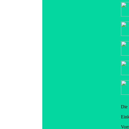
Die 
Einl
Vom 