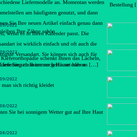
schiedene Liefermodelle an. Momentan werden
Bestellung 
melstellen am häufigsten genutzt, und dann
nen Sie Ihre neuen Artikel einfach genau dann
/09/2022
bleiben Ihre Zähne schön
en, wenn es in Ihren Kalender passt. Die
sandart ist wirklich einfach und oft auch die
/09/2022
stigste Versandart. Sie können sich auch für
 Kieferorthopädie schenkt Ihnen das Lächeln,
 dem Sie schon immer geträumt haben
 Lieferung zu Ihnen nach Hause oder an […]
/09/2022
 man sich richtig kleidet
/08/2022
ten Sie bei sonnigem Wetter gut auf Ihre Haut
/08/2022