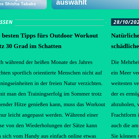
auswählt
es Shisha Tabaks
SSEN
28/10/20
 besten Tipps fürs Outdoor Workout
Natürliche
tz 30 Grad im Schatten
schädlich
h während der heißen Monate des Jahres
Die Mehrhei
hten sportlich orientierte Menschen nicht auf
ein Meer ve
iningseinheiten in der freien Natur verzichten.
weitesten ve
it man den Trainingserfolg im Sommer trotz
der es ermög
tender Hitze genießen kann, muss das Workout
abzuholen, 
 nur leicht angepasst werden. Während einer
Frachtform i
se von den Wiederholungen der Sätze kann
auch die am
 sich vom Handy aus einfach online etwas
Sie können s