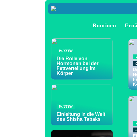
Routinen
Ern
WISSEN
Die Rolle von
Hormonen bei der
Fettverteilung im
D
Körper
H
F
K
WISSEN
Einleitung in die Welt
des Shisha Tabaks
Ei