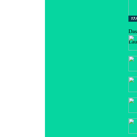
17
Das 
Lau