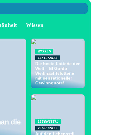
hönheit
Wissen
WISSEN
15/12/2023
Die beste Lotterie der
Welt – El Gordo
Weihnachtslotterie
mit sensationeller
Gewinnquote!
man die
LEBENSSTIL
23/06/2023
Auf den Lebensstil