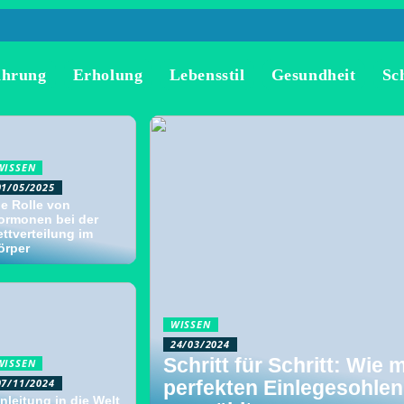
ährung
Erholung
Lebensstil
Gesundheit
Sc
WISSEN
01/05/2025
ie Rolle von
ormonen bei der
ettverteilung im
örper
WISSEN
24/03/2024
Schritt für Schritt: Wie 
WISSEN
07/11/2024
perfekten Einlegesohlen
nleitung in die Welt