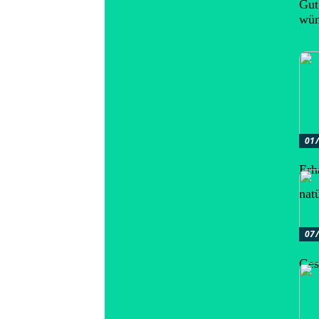
Gut
wün
01
Erh
nat
07
Ges