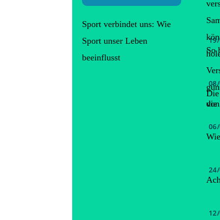
ver
Sam
Sport verbindet uns: Wie
kön
19
Sport unser Leben
So 
hol
beeinflusst
Ver
08
gün
Die
von
die
06
Wie
24
Ach
12