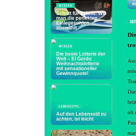
d
WISSEN
Schritt für Schritt: Wie
man die perfekten
WI
Einlegesohlen
auswählt
Die
tro
WISSEN
Die beste Lotterie der
Welt – El Gordo
Auc
Weihnachtslotterie
mit sensationeller
möc
Gewinnquote!
Tra
Dam
brü
LEBENSSTIL
oft
Auf den Lebensstil zu
achten, ist leicht
Pau
man