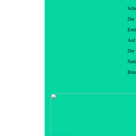
Schr
Die 
Ernä
Auf 
Die 
Natü
Brau