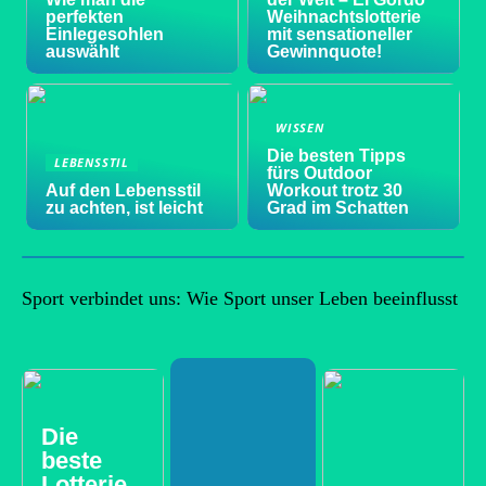
perfekten
Weihnachtslotterie
Einlegesohlen
mit sensationeller
auswählt
Gewinnquote!
WISSEN
Die besten Tipps
LEBENSSTIL
fürs Outdoor
Auf den Lebensstil
Workout trotz 30
zu achten, ist leicht
Grad im Schatten
Sport verbindet uns: Wie Sport unser Leben beeinflusst
Die
beste
Lotterie