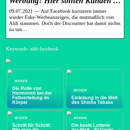
Werbung! Hier sollten Kunden …
09.07.2021 — Auf Facebook kursieren immer
wieder Fake-Werbeanzeigen, die mutmaßlich von
Aldi stammen. Doch der Discounter hat damit nichts
zu tun…
Keywords: aldi facebook
WISSEN
Die Rolle von
WISSEN
Hormonen bei der
Fettverteilung im
Einleitung in die Welt
Körper
des Shisha Tabaks
WISSEN
WISSEN
Schritt für Schritt:
Die beste Lotterie
Wie man die
der Welt – El Gordo