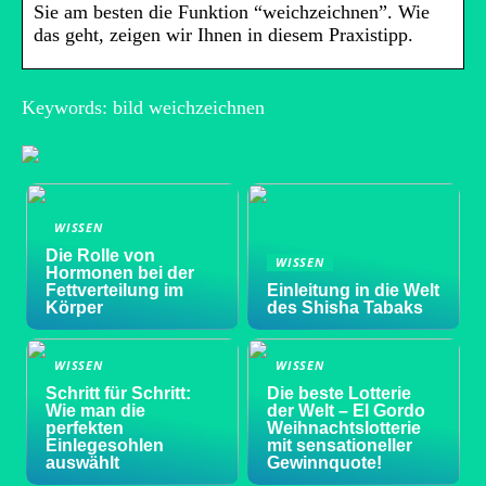
Sie am besten die Funktion “weichzeichnen”. Wie
das geht, zeigen wir Ihnen in diesem Praxistipp.
Keywords: bild weichzeichnen
WISSEN
Die Rolle von
WISSEN
Hormonen bei der
Fettverteilung im
Einleitung in die Welt
Körper
des Shisha Tabaks
WISSEN
WISSEN
Schritt für Schritt:
Die beste Lotterie
Wie man die
der Welt – El Gordo
perfekten
Weihnachtslotterie
Einlegesohlen
mit sensationeller
auswählt
Gewinnquote!