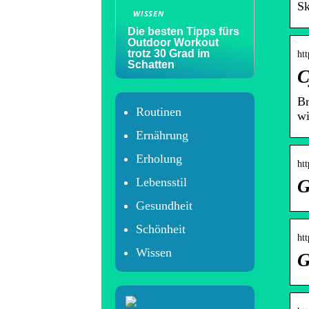
Sk
WISSEN
Die besten Tipps fürs
Outdoor Workout
trotz 30 Grad im
ht
Schatten
C
Br
Routinen
wi
Ernährung
Erholung
ht
Lebensstil
G
Gesundheit
Schönheit
ht
Wissen
G