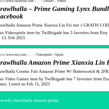
tp s://www.facebook.com › … › Ubisoft › Videos
rawlhalla – Prime Gaming Lynx Bundle 
acebook
awlhalla Amazon Prime Xianxia Lin Fei mit 1 GRATIS COD
is Videospiele item by TwiBrigade has 5 favorites from Etsy
 13. Feb 2023
p s://www.etsy.com › … › Videospiele › Spiele
rawlhalla Amazon Prime Xianxia Lin
awlhalla Cosmic Fait Amazon Prime W/ Butterscotch & 2FR
is Video Games item by TwiBrigade has 7 favorites from Ets
ates. Listed on Feb 15, 2023
words: brawlhalla amazon prime