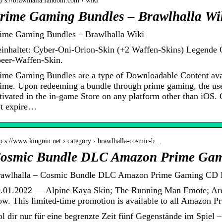
p s://brawlhalla.fandom.com › wiki
rime Gaming Bundles – Brawlhalla W
ime Gaming Bundles – Brawlhalla Wiki
inhaltet: Cyber-Oni-Orion-Skin (+2 Waffen-Skins) Legende Or
eer-Waffen-Skin.
ime Gaming Bundles are a type of Downloadable Content av
ime. Upon redeeming a bundle through prime gaming, the user
tivated in the in-game Store on any platform other than iOS
t expire…
tp s://www.kinguin.net › category › brawlhalla-cosmic-b…
osmic Bundle DLC Amazon Prime Ga
awlhalla – Cosmic Bundle DLC Amazon Prime Gaming CD Ke
.01.2022 — Alpine Kaya Skin; The Running Man Emote; Arc
w. This limited-time promotion is available to all Amazon 
l dir nur für eine begrenzte Zeit fünf Gegenstände im Spiel 