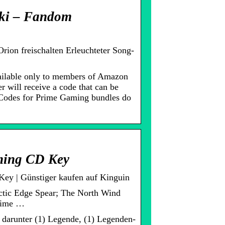
iki – Fandom
ion freischalten Erleuchteter Song-
ailable only to members of Amazon
 will receive a code that can be
. Codes for Prime Gaming bundles do
ming CD Key
y | Günstiger kaufen auf Kinguin
tic Edge Spear; The North Wind
Prime …
– darunter (1) Legende, (1) Legenden-