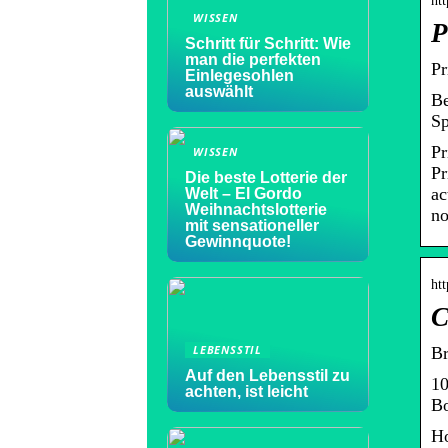
htt
WISSEN
P
Schritt für Schritt: Wie
man die perfekten
Pr
Einlegesohlen
auswählt
Be
Sp
Pr
WISSEN
Pr
Die beste Lotterie der
ac
Welt – El Gordo
Weihnachtslotterie
no
mit sensationeller
Gewinnquote!
ht
C
LEBENSSTIL
Br
Auf den Lebensstil zu
10
achten, ist leicht
Bo
Ho