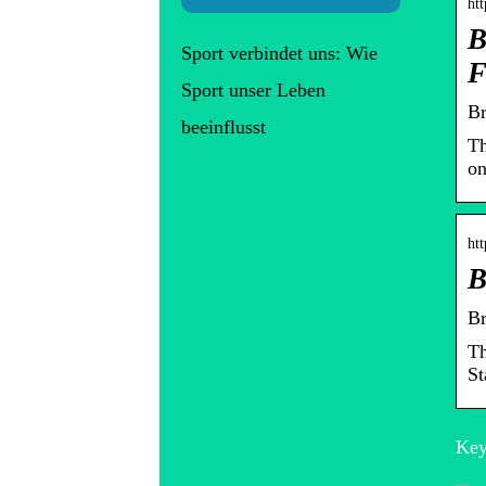
ht
B
Sport verbindet uns: Wie
F
Sport unser Leben
Br
beeinflusst
Th
on
htt
B
Br
Th
St
Key