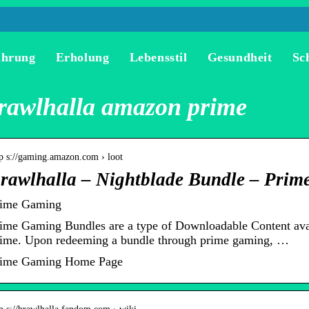
ährung
Erholung
Lebensstil
Gesundheit
Sc
rawlhalla amazon prime
tp s://gaming.amazon.com › loot
rawlhalla – Nightblade Bundle – Pri
rime Gaming
ime Gaming Bundles are a type of Downloadable Content av
ime. Upon redeeming a bundle through prime gaming, …
rime Gaming Home Page