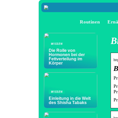
Routinen
Ern
B
WISSEN
Die Rolle von
Hormonen bei der
Fettverteilung im
ht
Körper
B
P
Pr
Pr
WISSEN
Einleitung in die Welt
P
des Shisha Tabaks