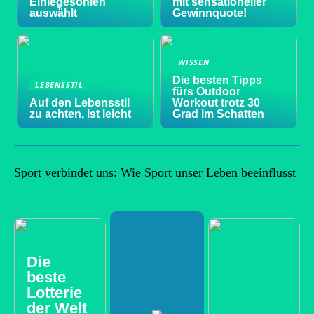
Einlegesohlen
mit sensationeller
auswählt
Gewinnquote!
WISSEN
Die besten Tipps
LEBENSSTIL
fürs Outdoor
Auf den Lebensstil
Workout trotz 30
zu achten, ist leicht
Grad im Schatten
Sport verbindet uns: Wie Sport unser Leben beeinflusst
Die
beste
Lotterie
der Welt