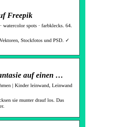
uf Freepik
 watercolor spots · farbklecks. 64.
 Vektoren, Stockfotos und PSD. ✓
antasie auf einen …
rahmen | Kinder leinwand, Leinwand
cksen sie munter drauf los. Das
er.