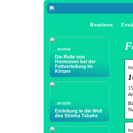
Routinen
Ern
F
WISSEN
Die Rolle von
Hormonen bei der
Fettverteilung im
htt
Körper
1
15
de
Bi
WISSEN
Na
Einleitung in die Welt
des Shisha Tabaks
htt