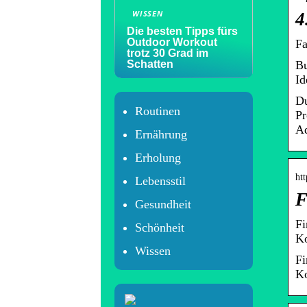
WISSEN
4
Die besten Tipps fürs
Outdoor Workout
Fa
trotz 30 Grad im
Schatten
Bu
Id
Du
Routinen
Pr
Ad
Ernährung
Erholung
htt
Lebensstil
F
Gesundheit
Fi
Schönheit
Ko
Wissen
Fi
Ko