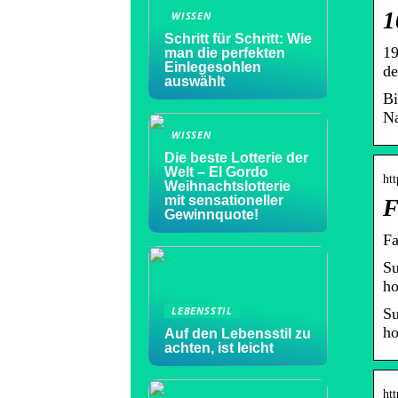
1
WISSEN
Schritt für Schritt: Wie
19
man die perfekten
Einlegesohlen
de
auswählt
Bi
Na
WISSEN
Die beste Lotterie der
Welt – El Gordo
htt
Weihnachtslotterie
mit sensationeller
F
Gewinnquote!
Fa
Su
ho
LEBENSSTIL
Su
ho
Auf den Lebensstil zu
achten, ist leicht
htt