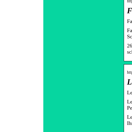
htt
F
Fa
Fa
Sc
26
sc
htt
L
Le
Le
Pe
Le
Ih