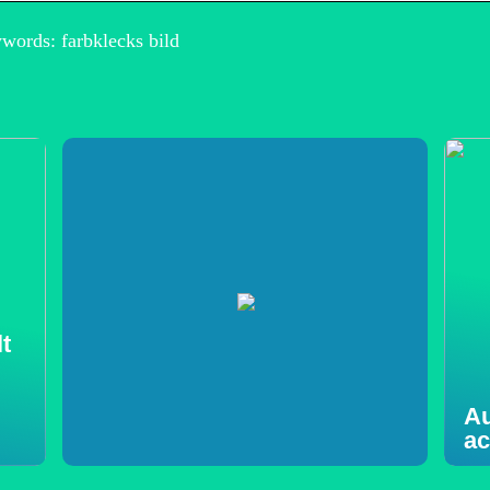
words: farbklecks bild
t
Au
ac