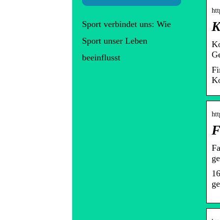
htt
Sport verbindet uns: Wie
K
Sport unser Leben
Ko
Ge
beeinflusst
Fi
Ko
htt
F
Fa
ge
16
ge