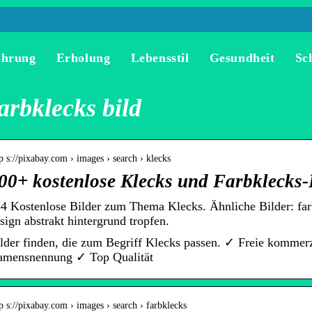
ährung
Erholung
Lebensstil
Gesundheit
Sc
arbklecks bild
p s://pixabay.com › images › search › klecks
00+ kostenlose Klecks und Farbklecks-
4 Kostenlose Bilder zum Thema Klecks. Ähnliche Bilder: far
sign abstrakt hintergrund tropfen.
lder finden, die zum Begriff Klecks passen. ✓ Freie kommer
mensnennung ✓ Top Qualität
p s://pixabay.com › images › search › farbklecks