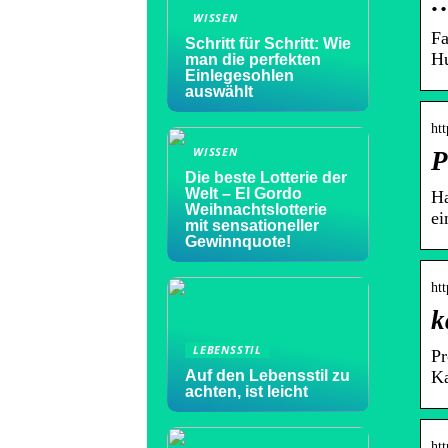
WISSEN
Fa
Schritt für Schritt: Wie
Hu
man die perfekten
Einlegesohlen
auswählt
htt
WISSEN
P
Die beste Lotterie der
Welt – El Gordo
Ha
Weihnachtslotterie
ei
mit sensationeller
Gewinnquote!
htt
k
LEBENSSTIL
Pr
Auf den Lebensstil zu
Ka
achten, ist leicht
htt