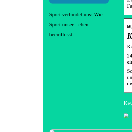
Fa
Sport verbindet uns: Wie
Sport unser Leben
htt
beeinflusst
K
Ka
24
ei
Sc
un
di
Key