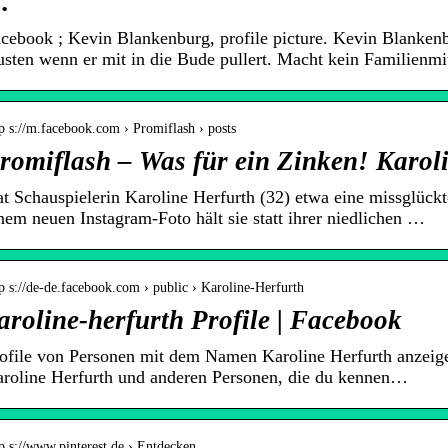
…
cebook ; Kevin Blankenburg, profile picture. Kevin Blanke
sten wenn er mit in die Bude pullert. Macht kein Familienmit
p s://m.facebook.com › Promiflash › posts
romiflash – Was für ein Zinken! Karol
t Schauspielerin Karoline Herfurth (32) etwa eine missglückt
nem neuen Instagram-Foto hält sie statt ihrer niedlichen …
p s://de-de.facebook.com › public › Karoline-Herfurth
aroline-herfurth Profile | Facebook
ofile von Personen mit dem Namen Karoline Herfurth anzeige
roline Herfurth und anderen Personen, die du kennen…
p s://www.pinterest.de › Entdecken