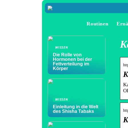
Routinen
Ern
K
WISSEN
Die Rolle von
Hormonen bei der
Fettverteilung im
ht
Körper
K
Ka
OF
WISSEN
Einleitung in die Welt
ht
des Shisha Tabaks
K