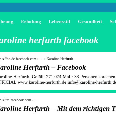
ährung
Erholung
Lebensstil
Gesundheit
Sc
aroline herfurth facebook
tp s://de-de.facebook.com › … › Karoline Herfurth
aroline Herfurth – Facebook
roline Herfurth. Gefällt 271.074 Mal · 33 Personen spr
FICIAL www.karoline-herfurth.de info@karoline-herfurth.
tp s://m.facebook.com › …
aroline Herfurth – Mit dem richtigen Ti