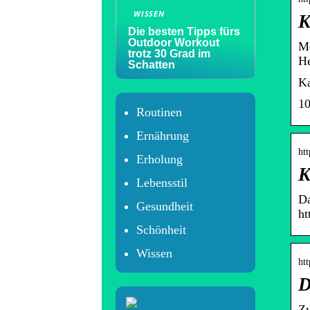
WISSEN
K
Die besten Tipps fürs
Outdoor Workout
Mo
trotz 30 Grad im
He
Schatten
Ka
10
Routinen
Ernährung
htt
Erholung
K
Lebensstil
Da
Gesundheit
ht
Schönheit
Wissen
htt
D
Zw