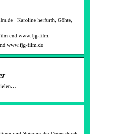
m.de | Karoline herfurth, Göhte,
film end www.fjg-film.
end www.fjg-film.de
er
vielen…
itung und Nutzung der Daten durch