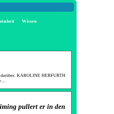
hönheit
Wissen
echen darüber. KAROLINE HERFURTH
de…
ming pullert er in den