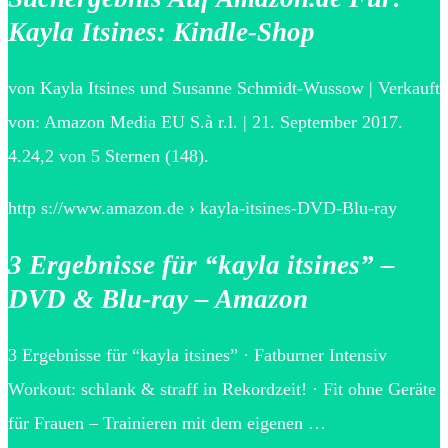
Kayla Itsines: Kindle-Shop
von Kayla Itsines und Susanne Schmidt-Wussow | Verkauft
von: Amazon Media EU S.à r.l. | 21. September 2017.
4.24,2 von 5 Sternen (148).
http s://www.amazon.de › kayla-itsines-DVD-Blu-ray
3 Ergebnisse für “kayla itsines” –
DVD & Blu-ray – Amazon
3 Ergebnisse für “kayla itsines” · Fatburner Intensiv
Workout: schlank & straff in Rekordzeit! · Fit ohne Geräte
für Frauen – Trainieren mit dem eigenen …