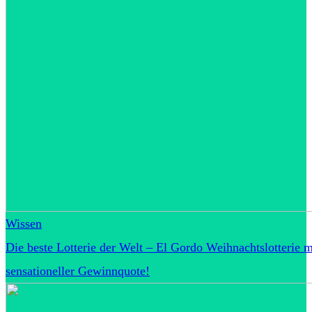
Wissen
Die beste Lotterie der Welt – El Gordo Weihnachtslotterie m
sensationeller Gewinnquote!