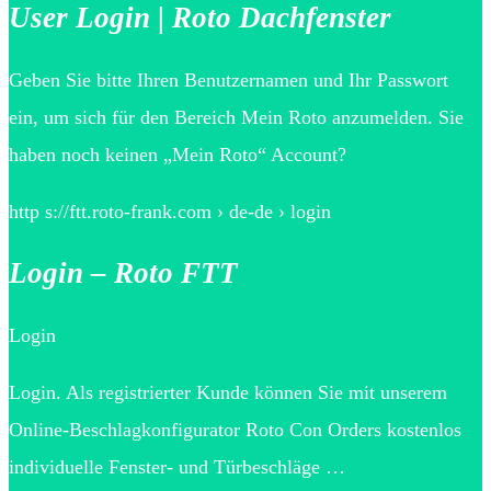
User Login | Roto Dachfenster
Geben Sie bitte Ihren Benutzernamen und Ihr Passwort
ein, um sich für den Bereich Mein Roto anzumelden. Sie
haben noch keinen „Mein Roto“ Account?
http s://ftt.roto-frank.com › de-de › login
Login – Roto FTT
Login
Login. Als registrierter Kunde können Sie mit unserem
Online-Beschlagkonfigurator Roto Con Orders kostenlos
individuelle Fenster- und Türbeschläge …