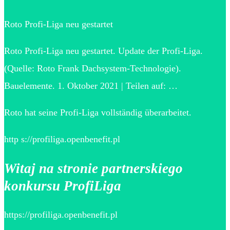
Roto Profi-Liga neu gestartet
Roto Profi-Liga neu gestartet. Update der Profi-Liga.
(Quelle: Roto Frank Dachsystem-Technologie).
Bauelemente. 1. Oktober 2021 | Teilen auf: …
Roto hat seine Profi-Liga vollständig überarbeitet.
http s://profiliga.openbenefit.pl
Witaj na stronie partnerskiego
konkursu ProfiLiga
https://profiliga.openbenefit.pl