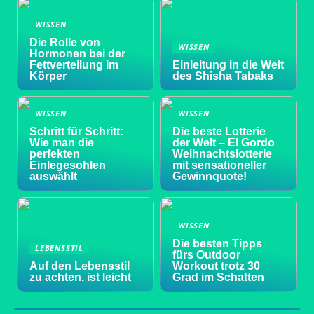
WISSEN
Die Rolle von
WISSEN
Hormonen bei der
Fettverteilung im
Einleitung in die Welt
Körper
des Shisha Tabaks
WISSEN
WISSEN
Schritt für Schritt:
Die beste Lotterie
Wie man die
der Welt – El Gordo
perfekten
Weihnachtslotterie
Einlegesohlen
mit sensationeller
auswählt
Gewinnquote!
WISSEN
Die besten Tipps
LEBENSSTIL
fürs Outdoor
Auf den Lebensstil
Workout trotz 30
zu achten, ist leicht
Grad im Schatten