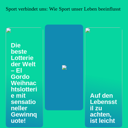
Sport verbindet uns: Wie Sport unser Leben beeinflusst
Die
beste
Lotterie
der Welt
– El
Gordo
Weihnac
htslotteri
e mit
Auf den
sensatio
Lebensst
neller
il zu
Gewinnq
achten,
uote!
ist leicht