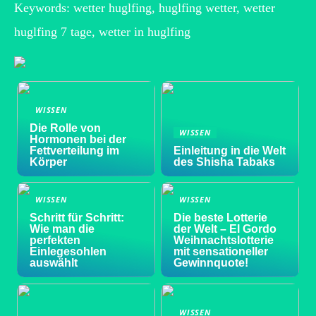
Keywords: wetter huglfing, huglfing wetter, wetter
huglfing 7 tage, wetter in huglfing
WISSEN
Die Rolle von
WISSEN
Hormonen bei der
Fettverteilung im
Einleitung in die Welt
Körper
des Shisha Tabaks
WISSEN
WISSEN
Schritt für Schritt:
Die beste Lotterie
Wie man die
der Welt – El Gordo
perfekten
Weihnachtslotterie
Einlegesohlen
mit sensationeller
auswählt
Gewinnquote!
WISSEN