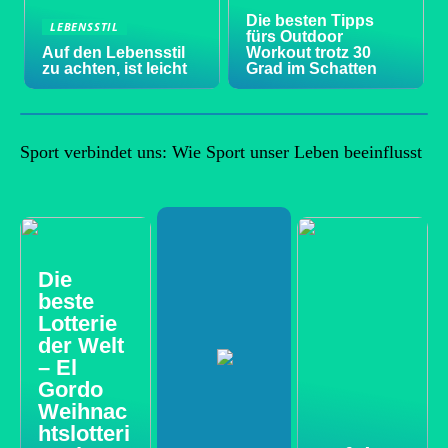
Die besten Tipps
LEBENSSTIL
fürs Outdoor
Auf den Lebensstil
Workout trotz 30
zu achten, ist leicht
Grad im Schatten
Sport verbindet uns: Wie Sport unser Leben beeinflusst
Die
beste
Lotterie
der Welt
– El
Gordo
Weihnac
htslotteri