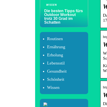
WISSEN
W
Die besten Tipps fürs
Outdoor Workout
Da
trotz 30 Grad im
17
Schatten
ht
Routinen
W
Ernährung
Wi
Erholung
So
Lebensstil
Kö
We
Gesundheit
Schönheit
Wissen
ht
W
Di