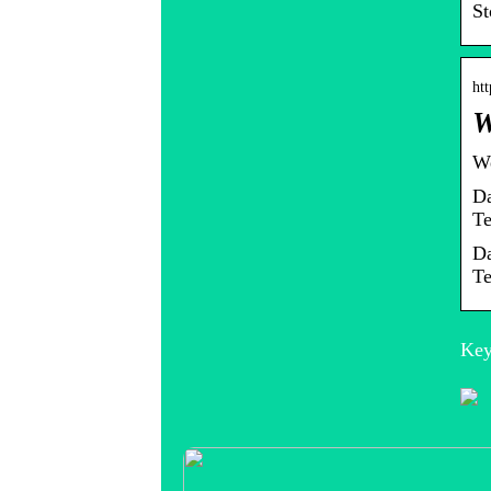
St
ht
W
We
Da
Te
Da
Te
Key