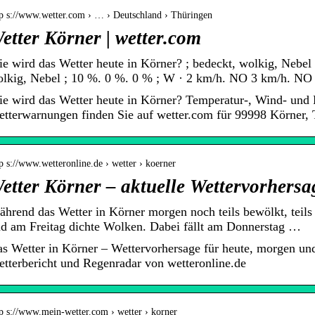
tp s://www.wetter.com › … › Deutschland › Thüringen
etter Körner | wetter.com
e wird das Wetter heute in Körner? ; bedeckt, wolkig, Nebel ; 1
lkig, Nebel ; 10 %. 0 %. 0 % ; W · 2 km/h. NO 3 km/h. N
e wird das Wetter heute in Körner? Temperatur-, Wind- und 
tterwarnungen finden Sie auf wetter.com für 99998 Körner, 
p s://www.wetteronline.de › wetter › koerner
etter Körner – aktuelle Wettervorhersa
hrend das Wetter in Körner morgen noch teils bewölkt, teils 
d am Freitag dichte Wolken. Dabei fällt am Donnerstag …
s Wetter in Körner – Wettervorhersage für heute, morgen u
tterbericht und Regenradar von wetteronline.de
tp s://www.mein-wetter.com › wetter › korner