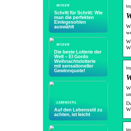
WISSEN
ht
Schritt für Schritt: Wie
W
man die perfekten
Einlegesohlen
Wi
auswählt
wo
Wi
WISSEN
We
Die beste Lotterie der
Welt – El Gordo
Weihnachtslotterie
mit sensationeller
htt
Gewinnquote!
W
Wä
un
LEBENSSTIL
Da
We
Auf den Lebensstil zu
achten, ist leicht
ht