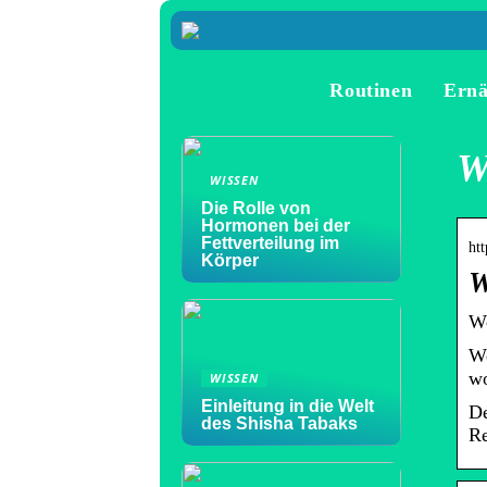
Routinen
Ern
W
WISSEN
Die Rolle von
Hormonen bei der
Fettverteilung im
ht
Körper
W
We
We
wo
WISSEN
Einleitung in die Welt
De
des Shisha Tabaks
Re