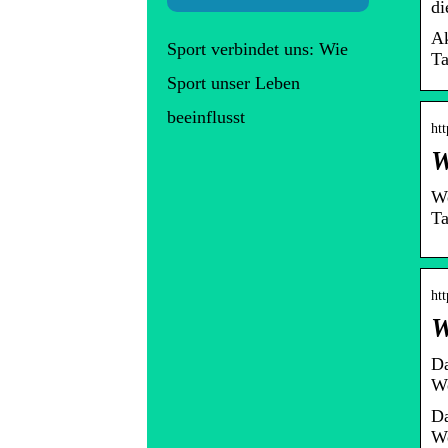
di
Ak
Sport verbindet uns: Wie
Ta
Sport unser Leben
beeinflusst
htt
W
We
Ta
ht
W
Da
We
Da
We