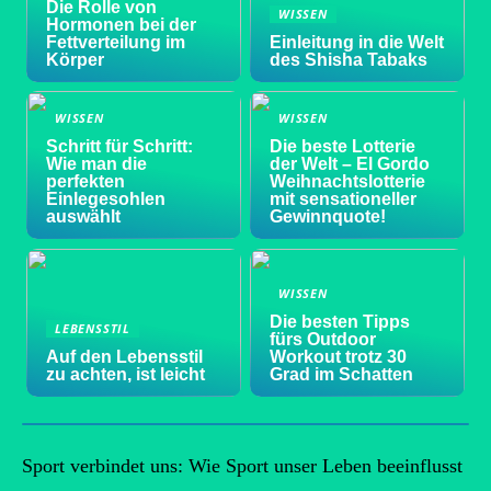
Die Rolle von
WISSEN
Hormonen bei der
Fettverteilung im
Einleitung in die Welt
Körper
des Shisha Tabaks
WISSEN
WISSEN
Schritt für Schritt:
Die beste Lotterie
Wie man die
der Welt – El Gordo
perfekten
Weihnachtslotterie
Einlegesohlen
mit sensationeller
auswählt
Gewinnquote!
WISSEN
Die besten Tipps
LEBENSSTIL
fürs Outdoor
Auf den Lebensstil
Workout trotz 30
zu achten, ist leicht
Grad im Schatten
Sport verbindet uns: Wie Sport unser Leben beeinflusst