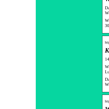
Da
We
We
30
htt
K
14
We
Lu
Da
We
ht