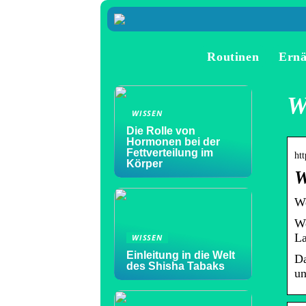
Routinen
Ern
W
WISSEN
Die Rolle von
Hormonen bei der
Fettverteilung im
ht
Körper
W
We
We
La
WISSEN
Einleitung in die Welt
Da
des Shisha Tabaks
un