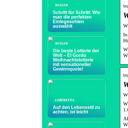
WISSEN
ht
Schritt für Schritt: Wie
W
man die perfekten
Einlegesohlen
We
auswählt
In
Hö
WISSEN
Wi
Die beste Lotterie der
We
Welt – El Gordo
Weihnachtslotterie
mit sensationeller
Gewinnquote!
ht
W
We
LEBENSSTIL
Wi
Auf den Lebensstil zu
1.
achten, ist leicht
Ak
We