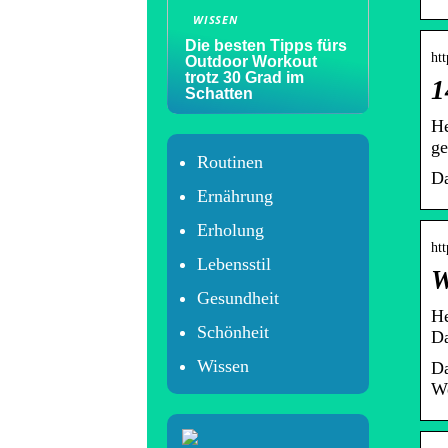
WISSEN
Die besten Tipps fürs
htt
Outdoor Workout
trotz 30 Grad im
1
Schatten
He
ge
Routinen
Da
Ernährung
Erholung
htt
Lebensstil
W
Gesundheit
He
Schönheit
Da
Wissen
Da
We