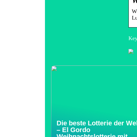
W
We
Lu
Key
Die beste Lotterie der Wel
– El Gordo
Weihnachtslotterie mit