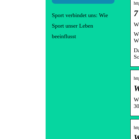
ht
7
Sport verbindet uns: Wie
We
Sport unser Leben
We
beeinflusst
We
Da
So
ht
W
We
30
htt
W