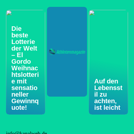
Die
beste
Lotterie
der Welt
– El
Gordo
Weihnac
htslotteri
e mit
Auf den
sensatio
Lebensst
neller
il zu
Gewinnq
achten,
uote!
ist leicht
info@kanalweb.de