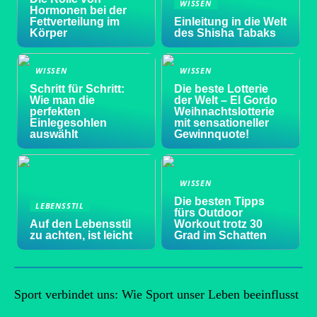
WISSEN
Hormonen bei der
Fettverteilung im
Einleitung in die Welt
Körper
des Shisha Tabaks
WISSEN
WISSEN
Schritt für Schritt:
Die beste Lotterie
Wie man die
der Welt – El Gordo
perfekten
Weihnachtslotterie
Einlegesohlen
mit sensationeller
auswählt
Gewinnquote!
WISSEN
Die besten Tipps
LEBENSSTIL
fürs Outdoor
Auf den Lebensstil
Workout trotz 30
zu achten, ist leicht
Grad im Schatten
Sport verbindet uns: Wie Sport unser Leben beeinflusst