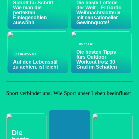
Schritt für Schritt:
Die beste Lotterie
Wie man die
der Welt – El Gordo
perfekten
Weihnachtslotterie
Einlegesohlen
mit sensationeller
auswählt
Gewinnquote!
WISSEN
Die besten Tipps
LEBENSSTIL
fürs Outdoor
Auf den Lebensstil
Workout trotz 30
zu achten, ist leicht
Grad im Schatten
Sport verbindet uns: Wie Sport unser Leben beeinflusst
Die