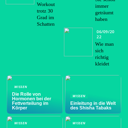
Workout
immer
trotz 30
geträumt
Grad im
haben
Schatten
06/09/20
22
Wie man
sich
richtig
kleidet
WISSEN
Die Rolle von
WISSEN
Hormonen bei der
Fettverteilung im
Einleitung in die Welt
Körper
des Shisha Tabaks
WISSEN
WISSEN