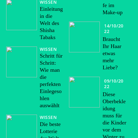
WISSEN
fe im
Einleitung
Make-up
in die
Welt des
14/10/20
Shisha
22
Tabaks
Braucht
Ihr Haar
WISSEN
etwas
Schritt für
mehr
Schritt:
Liebe?
Wie man
die
09/10/20
perfekten
22
Einlegeso
Diese
hlen
Oberbekle
auswählt
idung
muss für
WISSEN
die Kinder
Die beste
vor dem
Lotterie
Winter zu