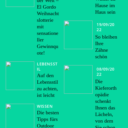
der Welt –
Hause im
El Gordo
Haus sein
Weihnacht
slotterie
19/09/20
mit
22
sensatione
So bleiben
ller
Ihre
Gewinnqu
Zähne
ote!
schön
LEBENSST
08/09/20
IL
22
Auf den
Die
Lebensstil
Kieferorth
zu achten,
opädie
ist leicht
schenkt
WISSEN
Ihnen das
Die besten
Lächeln,
Tipps fürs
von dem
Outdoor
Sie schon