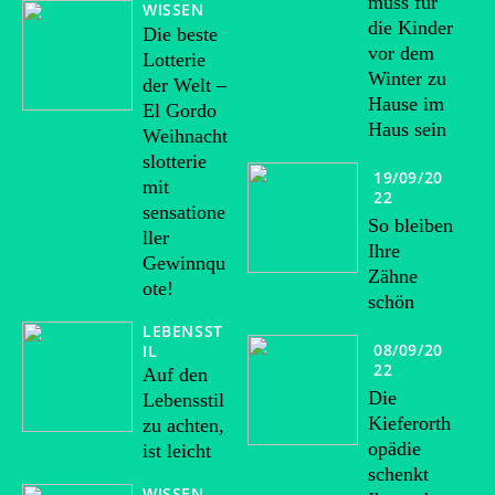
muss für
WISSEN
die Kinder
Die beste
vor dem
Lotterie
Winter zu
der Welt –
Hause im
El Gordo
Haus sein
Weihnacht
slotterie
19/09/20
mit
22
sensatione
So bleiben
ller
Ihre
Gewinnqu
Zähne
ote!
schön
LEBENSST
08/09/20
IL
22
Auf den
Die
Lebensstil
Kieferorth
zu achten,
opädie
ist leicht
schenkt
WISSEN