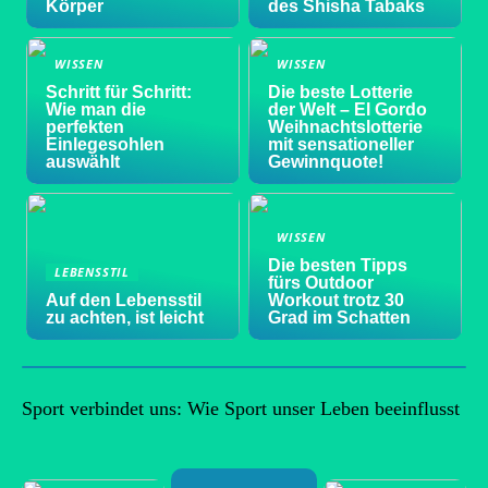
Körper
des Shisha Tabaks
WISSEN
WISSEN
Schritt für Schritt:
Die beste Lotterie
Wie man die
der Welt – El Gordo
perfekten
Weihnachtslotterie
Einlegesohlen
mit sensationeller
auswählt
Gewinnquote!
WISSEN
Die besten Tipps
LEBENSSTIL
fürs Outdoor
Auf den Lebensstil
Workout trotz 30
zu achten, ist leicht
Grad im Schatten
Sport verbindet uns: Wie Sport unser Leben beeinflusst