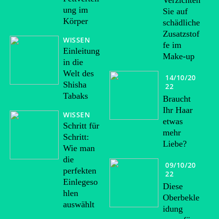
Verzichten
ung im
Sie auf
Körper
schädliche
Zusatzstof
WISSEN
fe im
Einleitung
Make-up
in die
Welt des
14/10/20
Shisha
22
Tabaks
Braucht
Ihr Haar
WISSEN
etwas
Schritt für
mehr
Schritt:
Liebe?
Wie man
die
09/10/20
perfekten
22
Einlegeso
Diese
hlen
Oberbekle
auswählt
idung